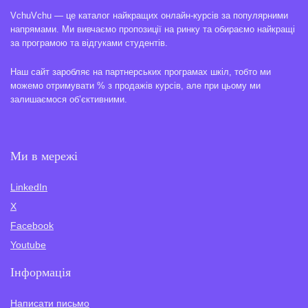
VchuVchu — це каталог найкращих онлайн-курсів за популярними
напрямами. Ми вивчаємо пропозиції на ринку та обираємо найкращі
за програмою та відгуками студентів.
Наш сайт заробляє на партнерських програмах шкіл, тобто ми
можемо отримувати % з продажів курсів, але при цьому ми
залишаємося об’єктивними.
Ми в мережі
LinkedIn
X
Facebook
Youtube
Інформація
Написати письмо