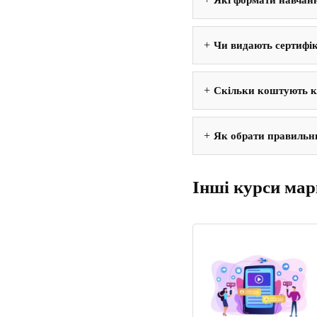
Які формати навчанн
Чи видають сертифік
Скільки коштують к
Як обрати правильни
Інші курси мар