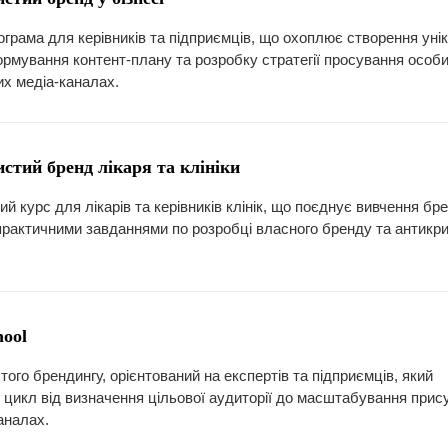
грама для керівників та підприємців, що охоплює створення уні
ормування контент-плану та розробку стратегії просування особ
их медіа-каналах.
стий бренд лікаря та клініки
й курс для лікарів та керівників клінік, що поєднує вивчення бр
 практичними завданнями по розробці власного бренду та антикр
hool
того брендингу, орієнтований на експертів та підприємців, який
цикл від визначення цільової аудиторії до масштабування прису
аналах.