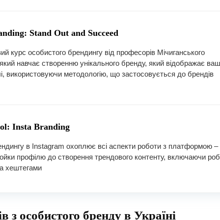
anding: Stand Out and Succeed
ий курс особистого брендингу від професорів Мічиганського
 який навчає створенню унікального бренду, який відображає ваш
ілі, використовуючи методологію, що застосовується до брендів
l: Insta Branding
ендингу в Instagram охоплює всі аспекти роботи з платформою – 
ойки профілю до створення трендового контенту, включаючи роб
та хештегами
в з особистого бренду в Україні