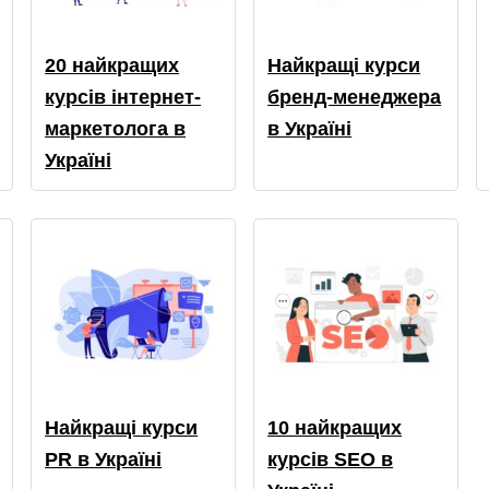
20 найкращих
Найкращі курси
курсів інтернет-
бренд-менеджера
маркетолога в
в Україні
Україні
Найкращі курси
10 найкращих
PR в Україні
курсів SEO в