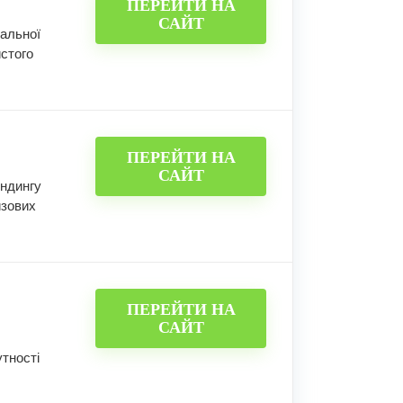
ПЕРЕЙТИ НА
САЙТ
кальної
истого
ПЕРЕЙТИ НА
САЙТ
ендингу
изових
ПЕРЕЙТИ НА
САЙТ
тності