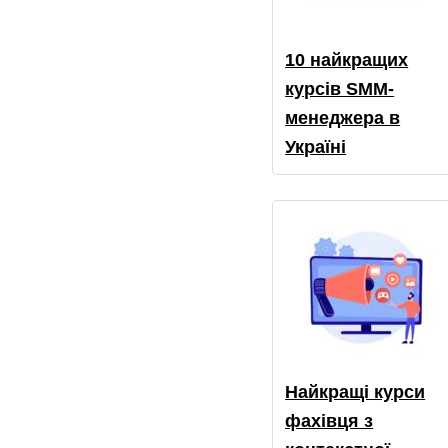
10 найкращих
курсів SMM-
менеджера в
Україні
Найкращі курси
фахівця з