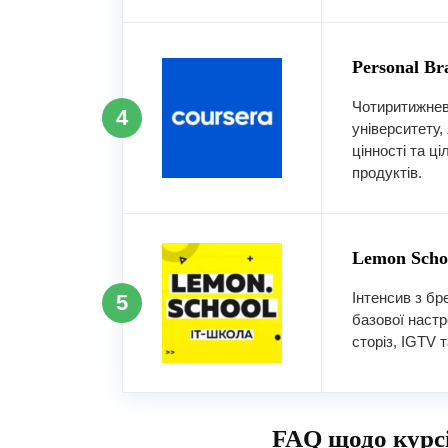
Personal Br
Чотиритижнев
4
університету,
цінності та ц
продуктів.
Lemon Schoo
Інтенсив з бр
5
базової настр
сторіз, IGTV 
FAQ щодо курсі