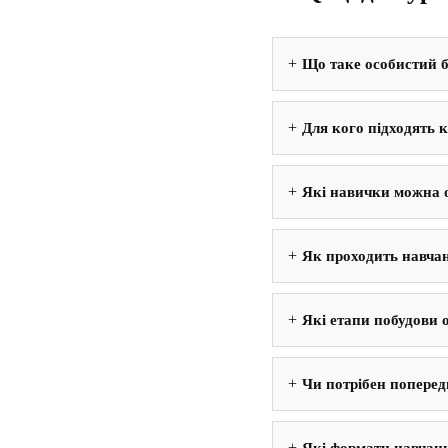
Що таке особистий б
Для кого підходять 
Які навички можна о
Як проходить навча
Які етапи побудови 
Чи потрібен попередн