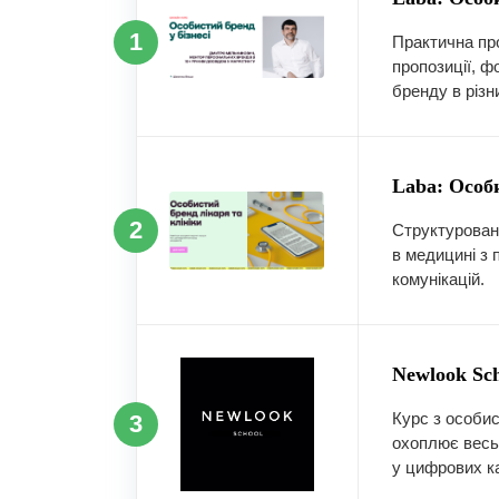
1
Практична про
пропозиції, ф
бренду в різн
Laba: Особи
2
Структуровани
в медицині з
комунікацій.
Newlook Sc
Курс з особис
3
охоплює весь 
у цифрових к