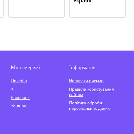
Україні
Ми в мережі
Інформація
LinkedIn
Написати письмо
X
Правила користування
сайтом
Facebook
Політика обробки
Youtube
персональних даних