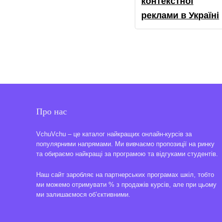
контекстної
реклами в Україні
Про нас
VchuVchu – це каталог найкращих онлайн-курсів за
популярними напрямами. Ми вивчаємо пропозиції на ринку
та обираємо найкращі за програмою та відгуками студентів.
Наш сайт заробляє на партнерських програмах шкіл, тобто
ми можемо отримувати % з продажів курсів, але при цьому
ми залишаємося об’єктивними.