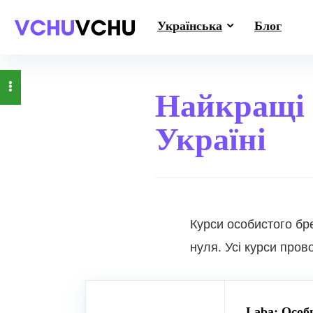
Українська
Блог
Найкращі 
Україні
Курси особистого бре
нуля. Усі курси про
Laba: Особи