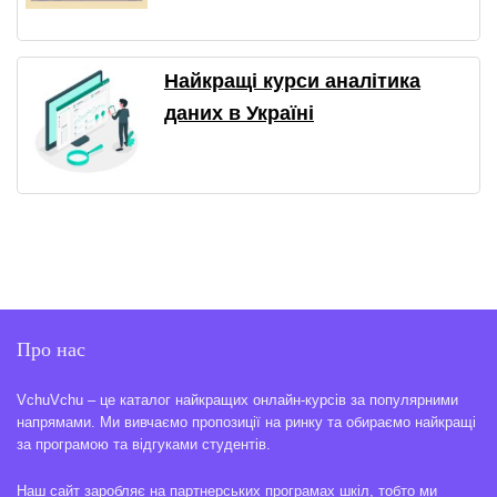
Найкращі курси аналітика
даних в Україні
Про нас
VchuVchu – це каталог найкращих онлайн-курсів за популярними
напрямами. Ми вивчаємо пропозиції на ринку та обираємо найкращі
за програмою та відгуками студентів.
Наш сайт заробляє на партнерських програмах шкіл, тобто ми