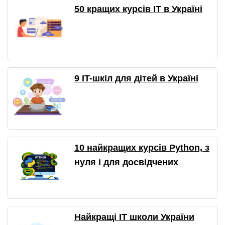
50 кращих курсів IT в Україні
9 IT-шкіл для дітей в Україні
10 найкращих курсів Python, з
нуля і для досвідчених
Найкращі IT школи України