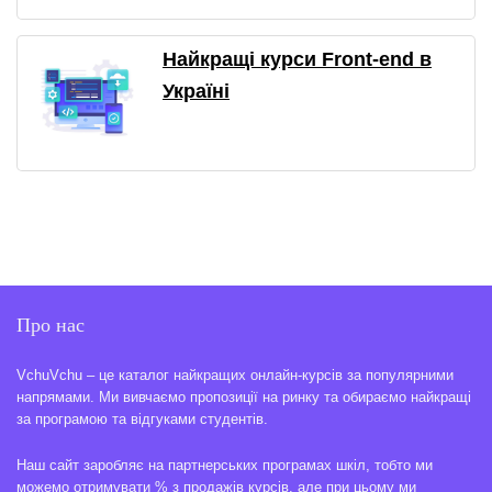
Найкращі курси Front-end в
Україні
Про нас
VchuVchu – це каталог найкращих онлайн-курсів за популярними
напрямами. Ми вивчаємо пропозиції на ринку та обираємо найкращі
за програмою та відгуками студентів.
Наш сайт заробляє на партнерських програмах шкіл, тобто ми
можемо отримувати % з продажів курсів, але при цьому ми